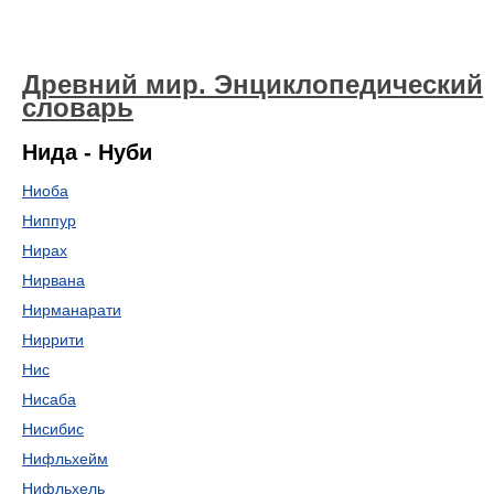
Древний мир. Энциклопедический
словарь
Нида - Нуби
Ниоба
Ниппур
Нирах
Нирвана
Нирманарати
Ниррити
Нис
Нисаба
Нисибис
Нифльхейм
Нифльхель