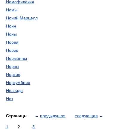
Номофилакия
Номы
Ноний Марцелл
Нонн
Ноны
Норея
Норик
Норманны
Норны
Нортия
Нортумбрия
Носсида
Нот
Страницы
←
предыдущая
следующая
→
1
2
3