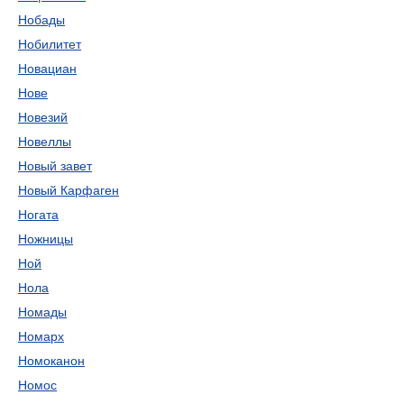
Нобады
Нобилитет
Новациан
Нове
Новезий
Новеллы
Новый завет
Новый Карфаген
Ногата
Ножницы
Ной
Нола
Номады
Номарх
Номоканон
Номос